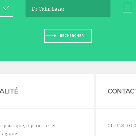
RECHERCHER
ALITÉ
CONTAC
e plastique, réparatrice et
01.41.28.10.0
logique