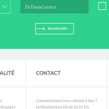
RECHERCHER
ALITÉ
CONTACT
ie
Consultations à son cabinet à Issy l
ologique
es Moulineaux (01 46 42 33 13)