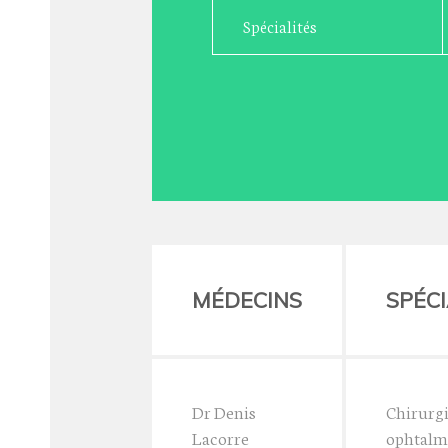
Spécialités
MÉDECINS
SPÉCI
Dr Denis
Chirurg
Lacorre
ophtalm